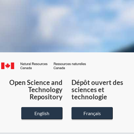
Canada.ca
/
Gouvernement
Open Science and
Dépôt ouvert des
du
Technology
sciences et
Canada
Repository
technologie
English
Français