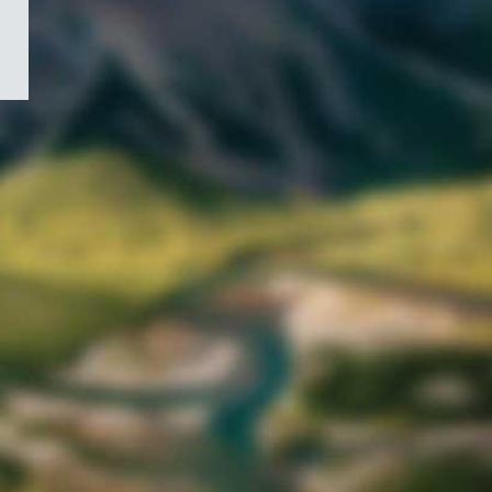
/
Symbole
du
gouvernement
du
Canada