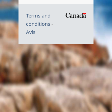
Terms and
/
conditions
Symbole
Avis
du
gouvernem
du
Canada