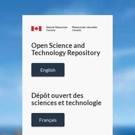
Canada.ca
/
Gouverneme
Open Science and
du
Technology Repository
Canada
English
Dépôt ouvert des
sciences et technologie
Français