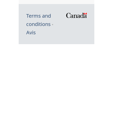
Terms and
/
conditions
Symbole
Avis
du
gouvernem
du
Canada