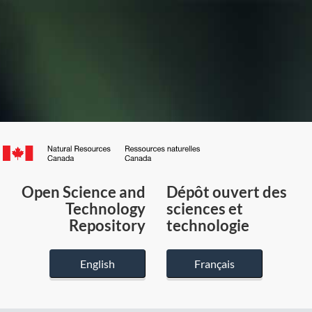
Canada.ca
/
Gouvernement
Open Science and
Dépôt ouvert des
du
Technology
sciences et
Canada
Repository
technologie
English
Français