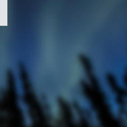
/
Symbole
du
gouvernement
du
Canada