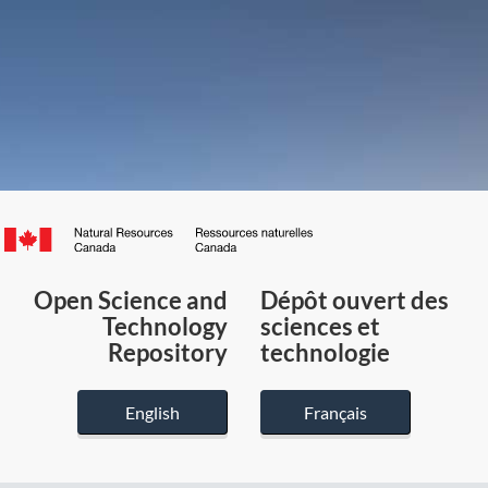
Canada.ca
/
Gouvernement
Open Science and
Dépôt ouvert des
du
Technology
sciences et
Canada
Repository
technologie
English
Français