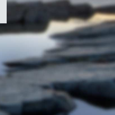
/
Symbole
du
gouvernement
du
Canada