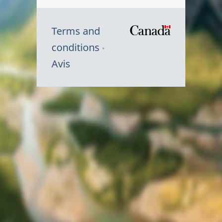
Terms and
/
conditions
Symbole
Avis
du
gouvernem
du
Canada