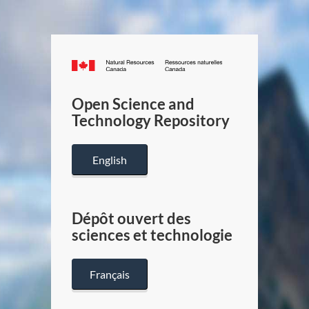
Canada.ca
/
Gouverneme
Open Science and
du
Technology Repository
Canada
English
Dépôt ouvert des
sciences et technologie
Français