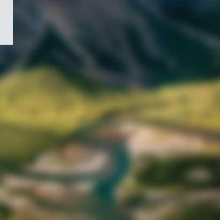
/
Symbole
du
gouvernement
du
Canada