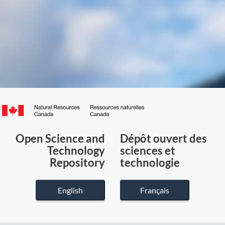
Canada.ca
/
Gouvernement
Open Science and
Dépôt ouvert des
du
Technology
sciences et
Canada
Repository
technologie
English
Français