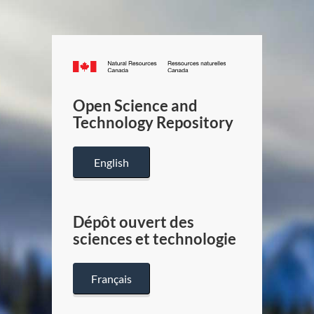
Canada.ca
/
Gouverneme
Open Science and
du
Technology Repository
Canada
English
Dépôt ouvert des
sciences et technologie
Français