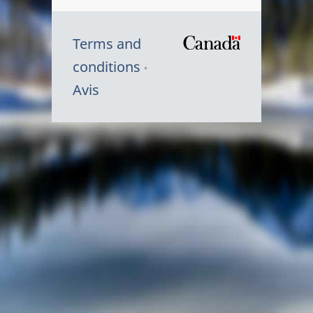
Terms and
/
conditions
Symbole
Avis
du
gouvernem
du
Canada