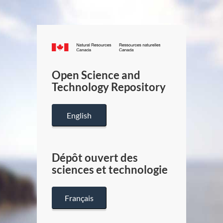
Canada.ca
/
Gouverneme
Open Science and
du
Technology Repository
Canada
English
Dépôt ouvert des
sciences et technologie
Français