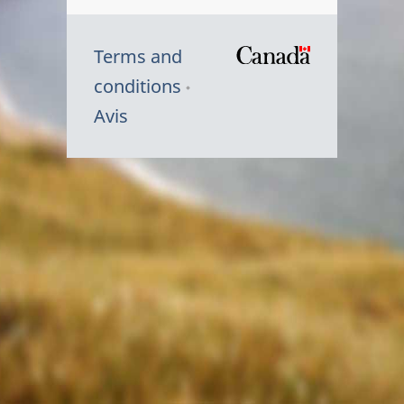
Terms and
/
conditions
Symbole
Avis
du
gouvernem
du
Canada