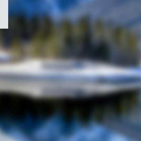
/
Symbole
du
gouvernement
du
Canada