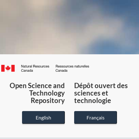
Canada.ca
/
Gouvernement
Open Science and
Dépôt ouvert des
du
Technology
sciences et
Canada
Repository
technologie
English
Français