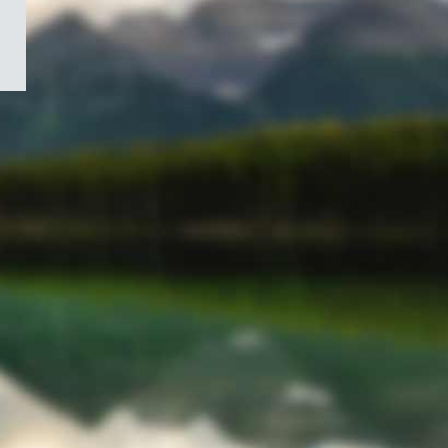
/
Symbole
du
gouvernement
du
Canada