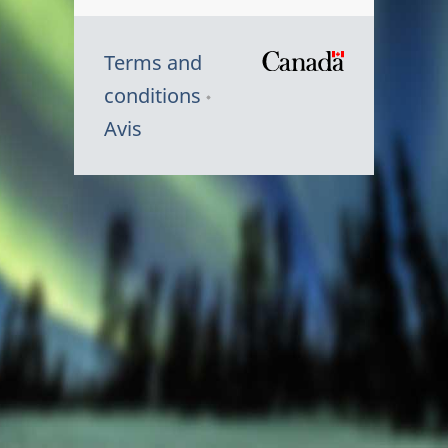
Terms and
/
conditions
Symbole
Avis
du
gouvernem
du
Canada