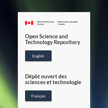
Canada.ca
/
Gouverneme
Open Science and
du
Technology Repository
Canada
English
Dépôt ouvert des
sciences et technologie
Français