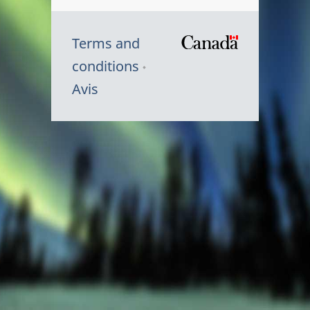
Terms and
/
conditions
Symbole
Avis
du
gouvernem
du
Canada