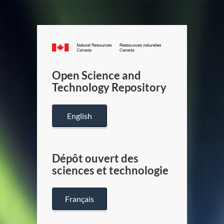
Canada.ca
/
Gouverneme
Open Science and
du
Technology Repository
Canada
English
Dépôt ouvert des
sciences et technologie
Français