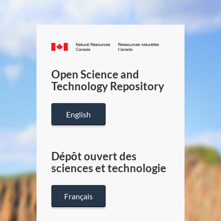
Canada.ca
/
Gouverneme
Open Science and
du
Technology Repository
Canada
English
Dépôt ouvert des
sciences et technologie
Français