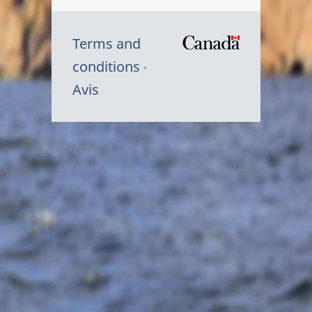
Terms and
/
conditions
Symbole
Avis
du
gouvernem
du
Canada