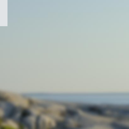
/
Symbole
du
gouvernement
du
Canada