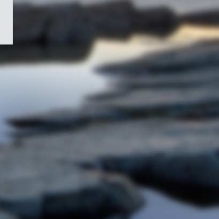
/
Symbole
du
gouvernement
du
Canada