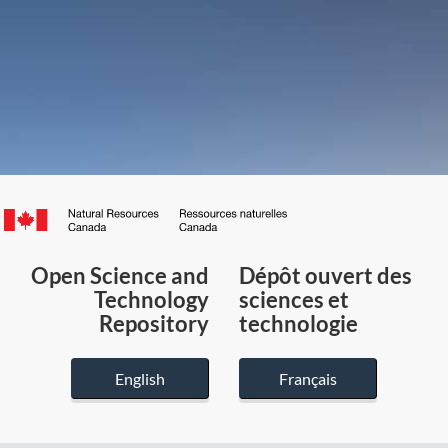
Canada.ca
/
Gouvernement
Open Science and
Dépôt ouvert des
du
Technology
sciences et
Canada
Repository
technologie
English
Français