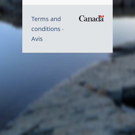
Terms and
/
conditions
Symbole
Avis
du
gouvernem
du
Canada