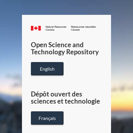
Canada.ca
/
Gouverneme
Open Science and
du
Technology Repository
Canada
English
Dépôt ouvert des
sciences et technologie
Français