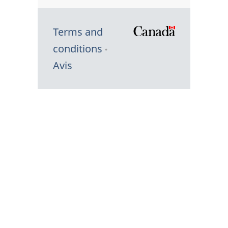
Terms and
/
conditions
Symbole
Avis
du
gouvernem
du
Canada