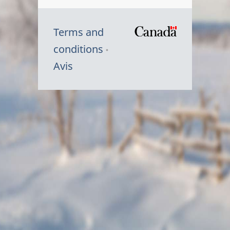
Terms and
/
conditions
Symbole
Avis
du
gouvernem
du
Canada