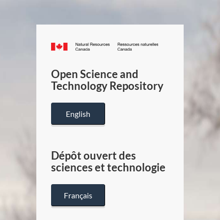
Canada.ca
/
Gouverneme
Open Science and
du
Technology Repository
Canada
English
Dépôt ouvert des
sciences et technologie
Français