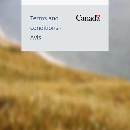
Terms and
/
conditions
Symbole
Avis
du
gouvernem
du
Canada