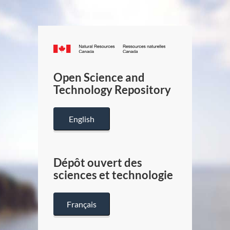
Canada.ca
/
Gouverneme
Open Science and
du
Technology Repository
Canada
English
Dépôt ouvert des
sciences et technologie
Français