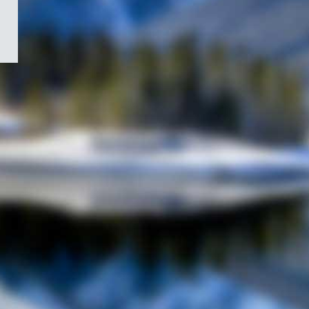
/
Symbole
du
gouvernement
du
Canada