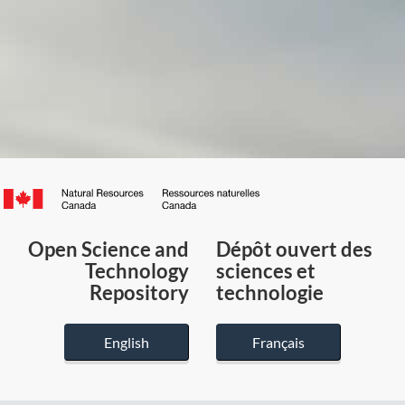
Canada.ca
/
Gouvernement
Open Science and
Dépôt ouvert des
du
Technology
sciences et
Canada
Repository
technologie
English
Français