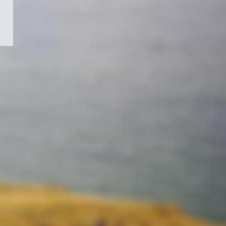
/
Symbole
du
gouvernement
du
Canada