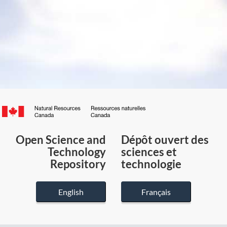
Canada.ca
/
Gouvernement
Open Science and
Dépôt ouvert des
du
Technology
sciences et
Canada
Repository
technologie
English
Français