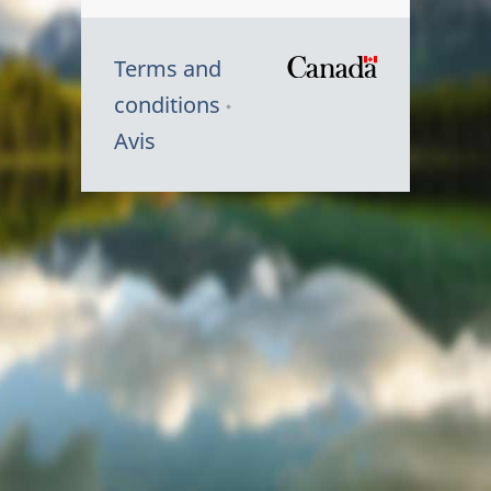
Terms and
/
conditions
Symbole
Avis
du
gouvernem
du
Canada