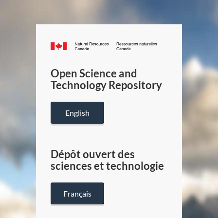
Canada.ca
/
Gouverneme
Open Science and
du
Technology Repository
Canada
English
Dépôt ouvert des
sciences et technologie
Français