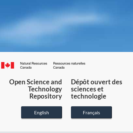
Canada.ca
/
Gouvernement
Open Science and
Dépôt ouvert des
du
Technology
sciences et
Canada
Repository
technologie
English
Français