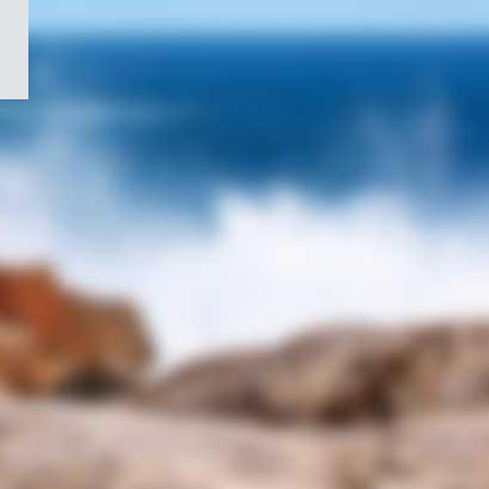
/
Symbole
du
gouvernement
du
Canada