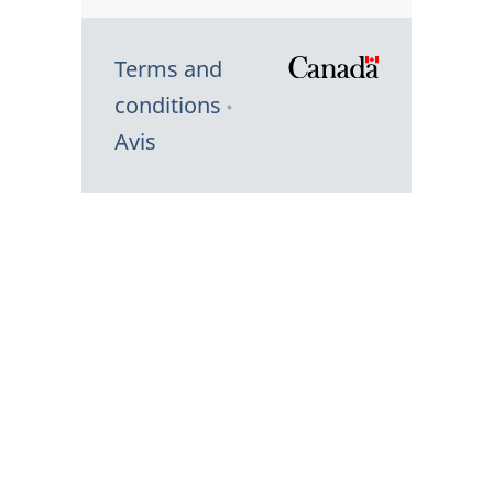
Terms and
/
conditions
Symbole
Avis
du
gouvernem
du
Canada