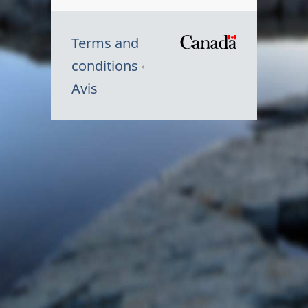
Terms and
/
conditions
Symbole
Avis
du
gouvernem
du
Canada