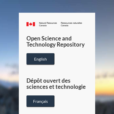
Canada.ca
/
Gouverneme
Open Science and
du
Technology Repository
Canada
English
Dépôt ouvert des
sciences et technologie
Français