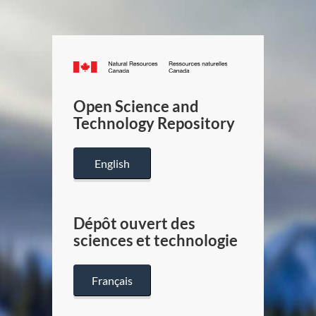
Canada.ca
/
Gouverneme
Open Science and
du
Technology Repository
Canada
English
Dépôt ouvert des
sciences et technologie
Français