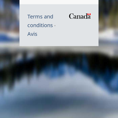
Terms and
/
conditions
Symbole
Avis
du
gouvernem
du
Canada