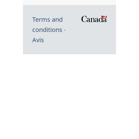
Terms and
/
conditions
Symbole
Avis
du
gouvernem
du
Canada