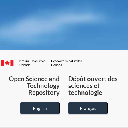
Canada.ca
/
Gouvernement
Open Science and
Dépôt ouvert des
du
Technology
sciences et
Canada
Repository
technologie
English
Français