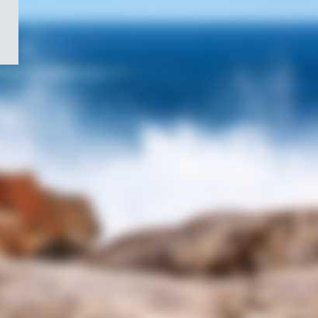
/
Symbole
du
gouvernement
du
Canada