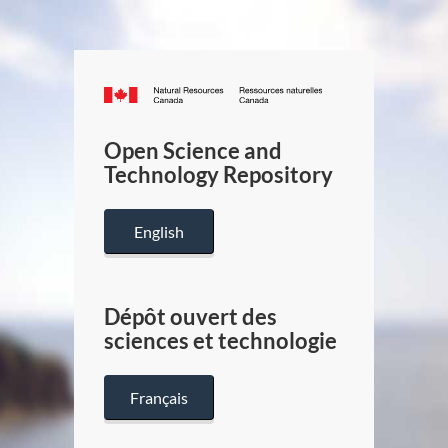
Canada.ca
/
Gouverneme
Open Science and
du
Technology Repository
Canada
English
Dépôt ouvert des
sciences et technologie
Français