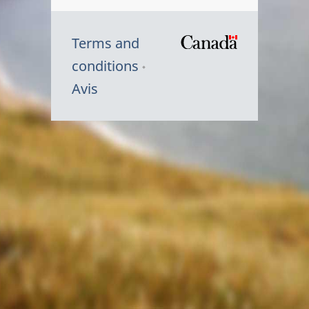
Terms and
/
conditions
Symbole
Avis
du
gouvernem
du
Canada