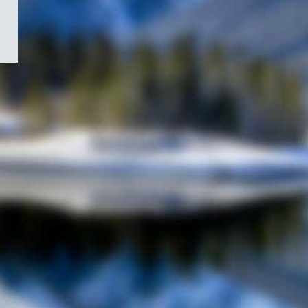
/
Symbole
du
gouvernement
du
Canada