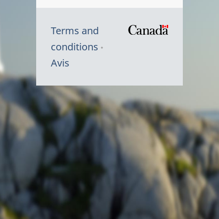
Terms and
/
conditions
Symbole
Avis
du
gouvernem
du
Canada