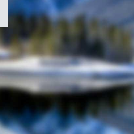
/
Symbole
du
gouvernement
du
Canada