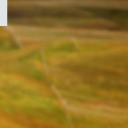
/
Symbole
du
gouvernement
du
Canada