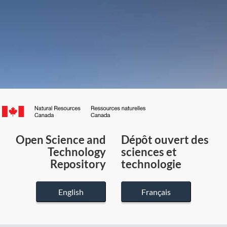
Canada.ca
/
Gouvernement
Open Science and
Dépôt ouvert des
du
Technology
sciences et
Canada
Repository
technologie
English
Français