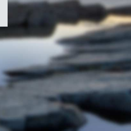
/
Symbole
du
gouvernement
du
Canada