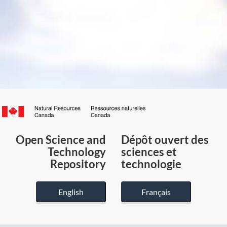
Canada.ca
/
Gouvernement
Open Science and
Dépôt ouvert des
du
Technology
sciences et
Canada
Repository
technologie
English
Français