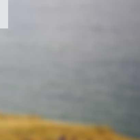
/
Symbole
du
gouvernement
du
Canada