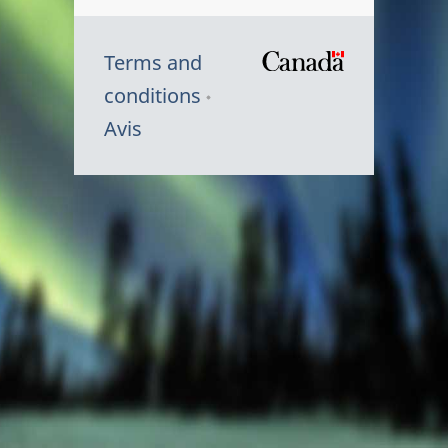
Terms and
/
conditions
Symbole
Avis
du
gouvernem
du
Canada