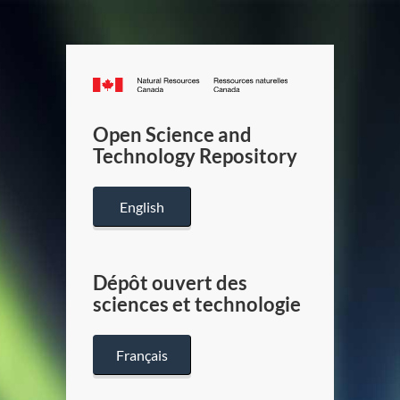
Canada.ca
/
Gouverneme
Open Science and
du
Technology Repository
Canada
English
Dépôt ouvert des
sciences et technologie
Français