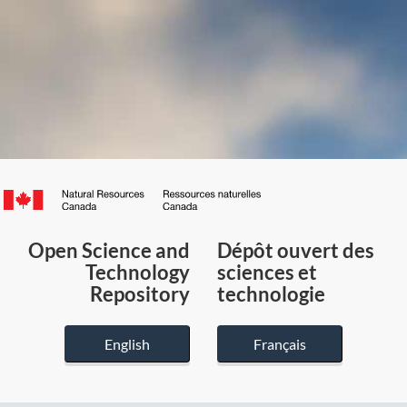
Canada.ca
/
Gouvernement
Open Science and
Dépôt ouvert des
du
Technology
sciences et
Canada
Repository
technologie
English
Français