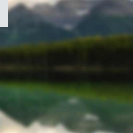
/
Symbole
du
gouvernement
du
Canada