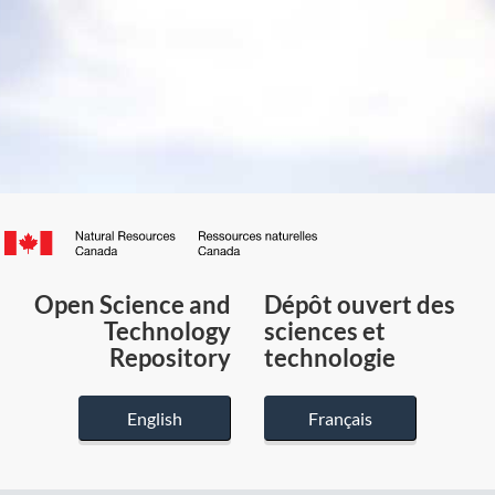
Canada.ca
/
Gouvernement
Open Science and
Dépôt ouvert des
du
Technology
sciences et
Canada
Repository
technologie
English
Français