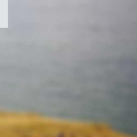
/
Symbole
du
gouvernement
du
Canada