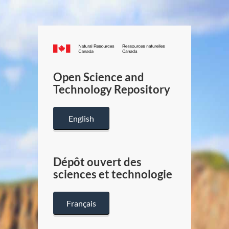
Canada.ca
/
Gouverneme
Open Science and
du
Technology Repository
Canada
English
Dépôt ouvert des
sciences et technologie
Français