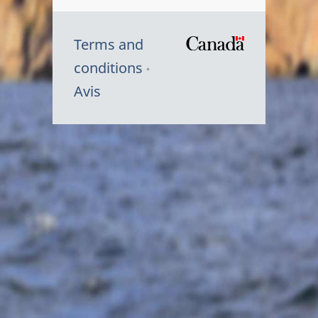
Terms and
/
conditions
Symbole
Avis
du
gouvernem
du
Canada