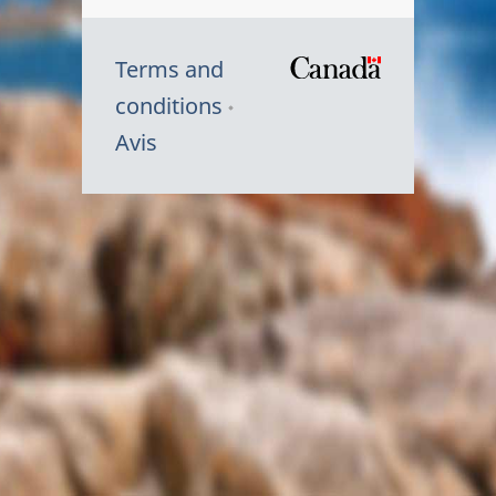
Terms and
/
conditions
Symbole
Avis
du
gouvernem
du
Canada