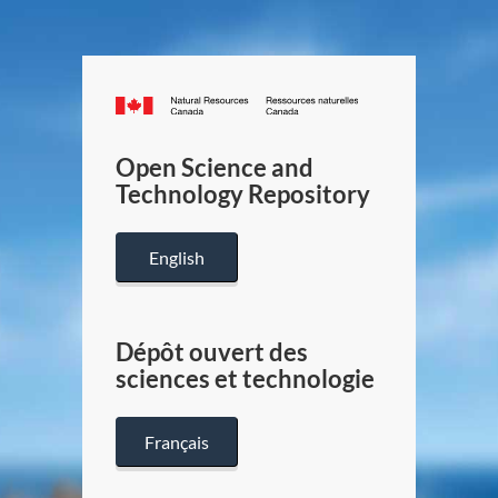
Canada.ca
/
Gouverneme
Open Science and
du
Technology Repository
Canada
English
Dépôt ouvert des
sciences et technologie
Français