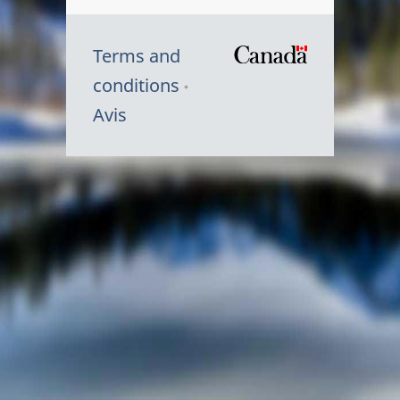
Terms and
/
conditions
Symbole
Avis
du
gouvernem
du
Canada