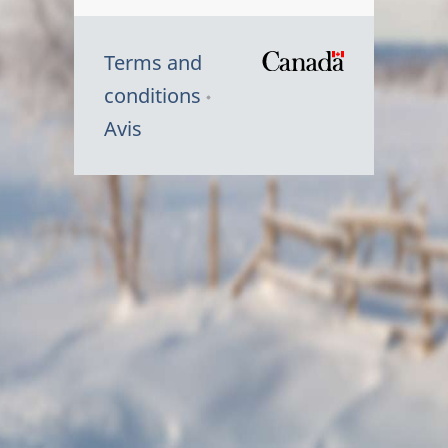
Terms and
/
conditions
Symbole
Avis
du
gouvernem
du
Canada