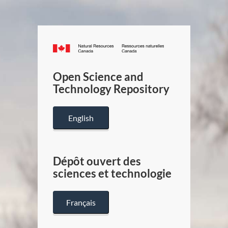
Canada.ca
/
Gouverneme
Open Science and
du
Technology Repository
Canada
English
Dépôt ouvert des
sciences et technologie
Français