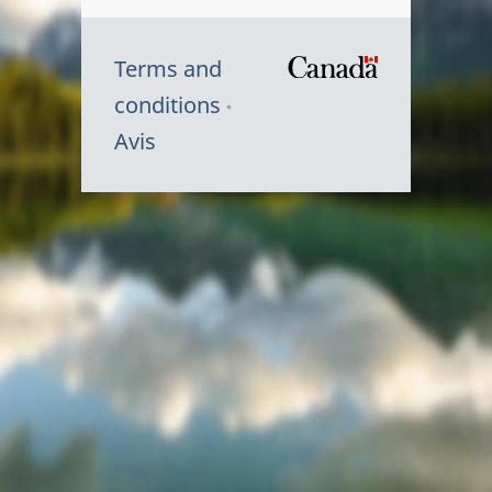
Terms and
/
conditions
Symbole
Avis
du
gouvernem
du
Canada