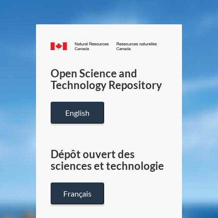
Canada.ca
/
Gouverneme
Open Science and
du
Technology Repository
Canada
English
Dépôt ouvert des
sciences et technologie
Français