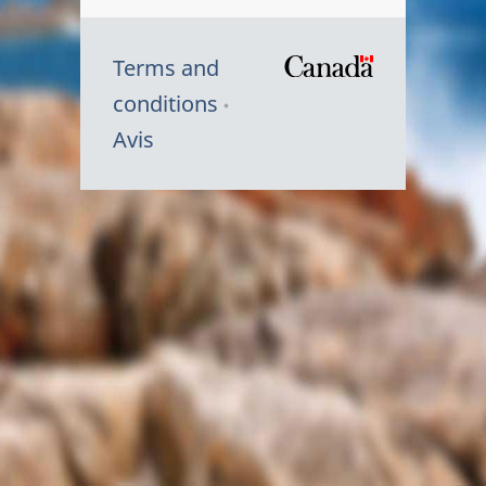
Terms and
/
conditions
Symbole
Avis
du
gouvernem
du
Canada