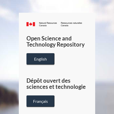
Canada.ca
/
Gouverneme
Open Science and
du
Technology Repository
Canada
English
Dépôt ouvert des
sciences et technologie
Français