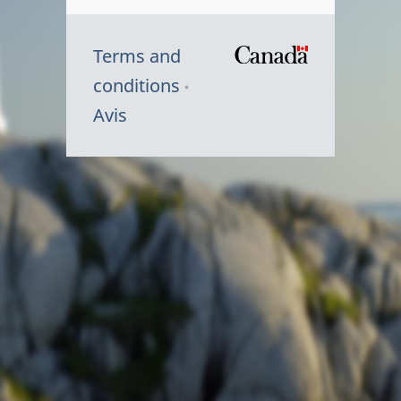
Terms and
/
conditions
Symbole
Avis
du
gouvernem
du
Canada