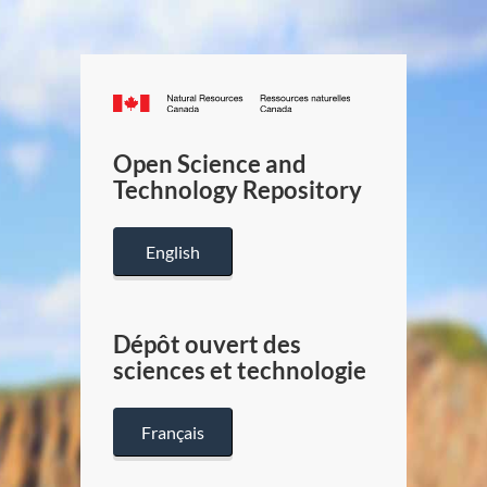
Canada.ca
/
Gouverneme
Open Science and
du
Technology Repository
Canada
English
Dépôt ouvert des
sciences et technologie
Français