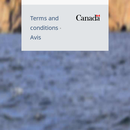
Terms and
/
conditions
Symbole
Avis
du
gouvernem
du
Canada