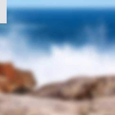
/
Symbole
du
gouvernement
du
Canada