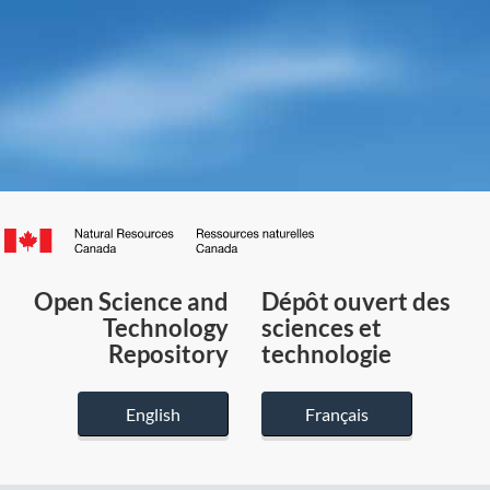
Canada.ca
/
Gouvernement
Open Science and
Dépôt ouvert des
du
Technology
sciences et
Canada
Repository
technologie
English
Français