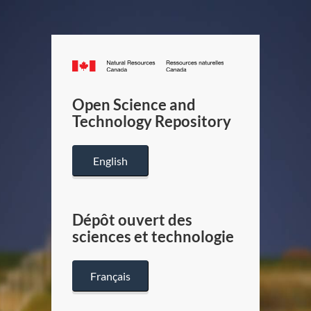
Canada.ca
/
Gouverneme
Open Science and
du
Technology Repository
Canada
English
Dépôt ouvert des
sciences et technologie
Français