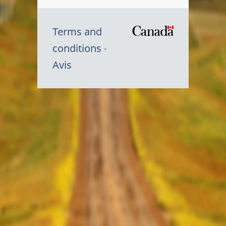
Terms and
/
conditions
Symbole
Avis
du
gouvernem
du
Canada